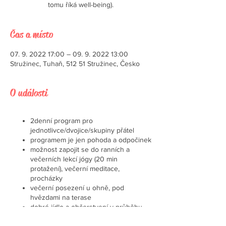
tomu říká well-being).
Čas a místo
07. 9. 2022 17:00 – 09. 9. 2022 13:00
Stružinec, Tuhaň, 512 51 Stružinec, Česko
O události
2denní program pro
jednotlivce/dvojice/skupiny přátel
programem je jen pohoda a odpočinek
možnost zapojit se do ranních a
večerních lekcí jógy (20 min
protažení), večerní meditace,
procházky
večerní posezení u ohně, pod
hvězdami na terase
dobré jídlo a občerstvení v průběhu
dne