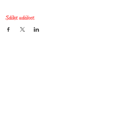
možnost seznámení se s podobně
naladěnými lidmi
Sdílet událost