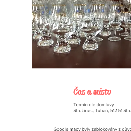
Čas a místo
Termín dle domluvy
Stružinec, Tuhaň, 512 51 Str
Google mapy byly zablokovány z důvo