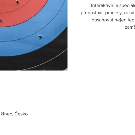
Interaktivní a speci
přenastavit procesy, rozvi
dosahovat nejen lepš
zamě
užinec, Česko