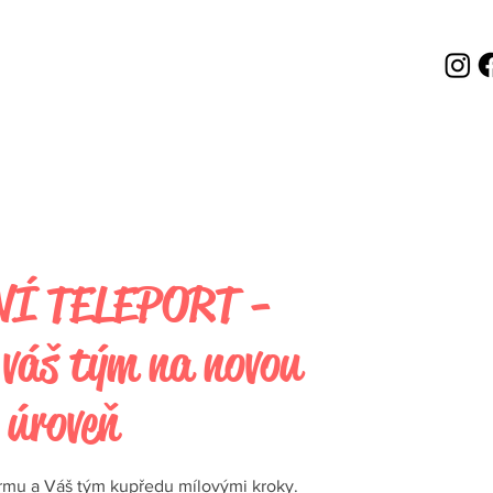
Í TELEPORT -
váš tým na novou
úroveň
irmu a Váš tým kupředu mílovými kroky.