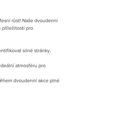
esní růst! Naše dvoudenní 
říležitostí pro 
tifikovat silné stránky, 
ideální atmosféru pro 
 během dvoudenní akce plné 