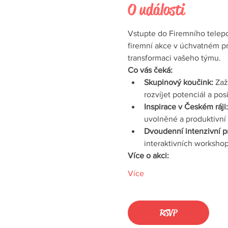
O události
Vstupte do Firemního telepo
firemní akce v úchvatném pr
transformaci vašeho týmu.
Co vás čeká:
Skupinový koučink:
 Zaž
rozvíjet potenciál a po
Inspirace v Českém ráji:
uvolněné a produktivní 
Dvoudenní intenzivní p
interaktivních workshopů
Více o akci:
Více
RSVP