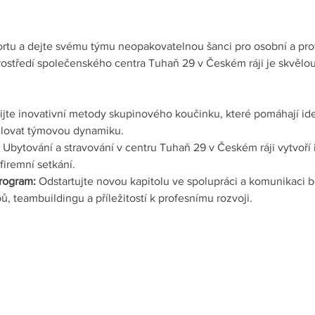
rtu a dejte svému týmu neopakovatelnou šanci pro osobní a prof
ostředí společenského centra Tuhaň 29 v Českém ráji je skvělou p
ijte inovativní metody skupinového koučinku, které pomáhají iden
silovat týmovou dynamiku.
 Ubytování a stravování v centru Tuhaň 29 v Českém ráji vytvoří 
firemní setkání.
rogram:
 Odstartujte novou kapitolu ve spolupráci a komunikaci
, teambuildingu a příležitostí k profesnímu rozvoji.