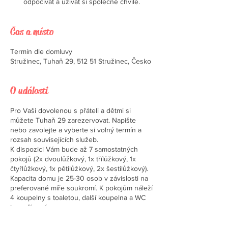
odpočívat a užívat si společné chvíle.
Čas a místo
Termín dle domluvy
Stružinec, Tuhaň 29, 512 51 Stružinec, Česko
O události
Pro Vaši dovolenou s přáteli a dětmi si
můžete Tuhaň 29 zarezervovat. Napište
nebo zavolejte a vyberte si volný termín a
rozsah souvisejících služeb.
K dispozici Vám bude až 7 samostatných
pokojů (2x dvoulůžkový, 1x třílůžkový, 1x
čtyřlůžkový, 1x pětilůžkový, 2x šestilůžkový).
Kapacita domu je 25-30 osob v závislosti na
preferované míře soukromí. K pokojům náleží
4 koupelny s toaletou, další koupelna a WC
je v přízemí.
V domě je několik společenských prostor, v
nichž si najde každý své místo k odpočinku,