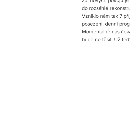
zdí nových pokojů jsm
do rozsáhlé rekonstr
Vzniklo nám tak 7 př
posezení, denní prog
Momentálně nás čeká 
budeme těšit. Už teď