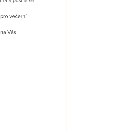
ma a pustila se 
pro večerní 
 na Vás 