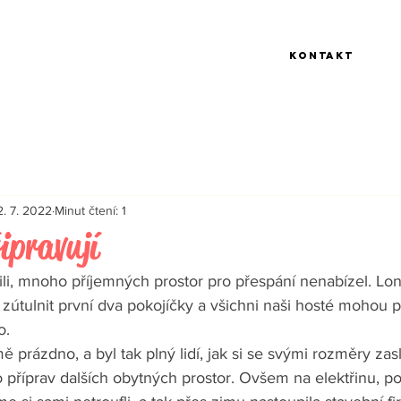
Kontakt
2. 7. 2022
Minut čtení: 1
ipravují
i, mnoho příjemných prostor pro přespání nenabízel. Lon
 zútulnit první dva pokojíčky a všichni naši hosté mohou po
o. 
 prázdno, a byl tak plný lidí, jak si se svými rozměry zas
 příprav dalších obytných prostor. Ovšem na elektřinu, po