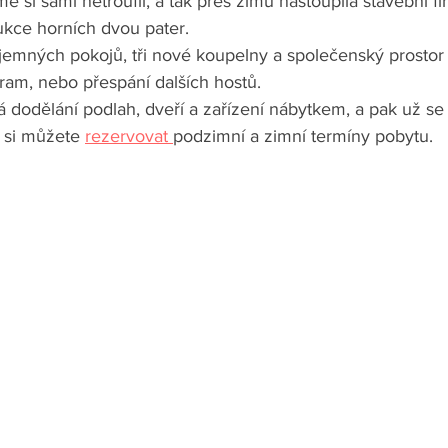
e si sami netroufli, a tak přes zimu nastoupila stavební fir
ukce horních dvou pater. 
íjemných pokojů, tři nové koupelny a společenský prostor 
ram, nebo přespání dalších hostů. 
dodělání podlah, dveří a zařízení nábytkem, a pak už se
 si můžete 
rezervovat 
podzimní a zimní termíny pobytu.  