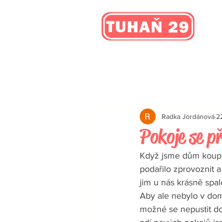
Radka Jordánová
2
Pokoje se př
Když jsme dům koupil
podařilo zprovoznit a
jim u nás krásně spal
Aby ale nebylo v domě
možné se nepustit do